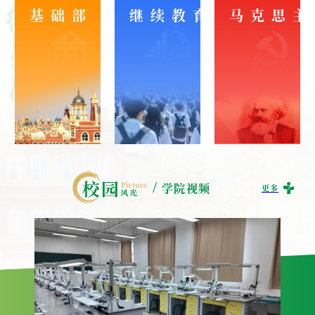
医学技术学院
基础部
继续教育学院
（
职
业
教
育
/
学院视频
更多