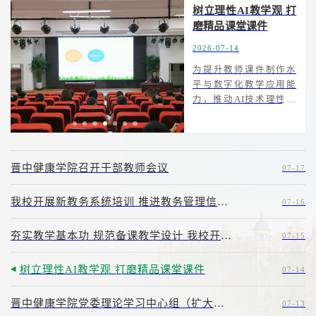
范
树立理性AI教学观 打
开
磨精品课堂课件
更多
题
2026-07-14
为提升教师课件制作水
平与数字化教学应用能
学
力，推动AI技术理性赋
学
能课堂教学，今日，我
估
校暑期教师培训开展了
组
《高校教学课件的设计
专
与AI理性赋能》专题讲
张
晋中健康学院召开干部教师会议
07-17
座，全体教师参加培
教
训。杨俊丽教授围绕教
，
我校开展新教务系统培训 推进教务管理信息化建设
07-16
学课件设计、教学课...
规
主
夯实教学基本功 规范备课教学设计 我校开展教案规范书写专题教师培训
07-15
树立理性AI教学观 打磨精品课堂课件
07-14
晋中健康学院党委理论学习中心组（扩大）学习会召开
07-13